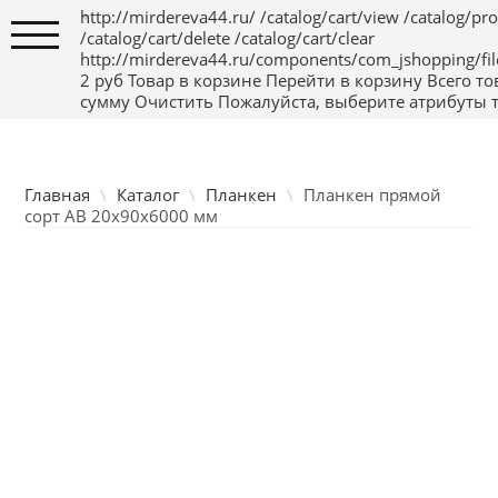
http://mirdereva44.ru/
/catalog/cart/view
/catalog/pr
TPL_PROTOSTAR_TOGGLE_MENU
/catalog/cart/delete
/catalog/cart/clear
http://mirdereva44.ru/components/com_jshopping/fi
2
руб
Товар в корзине
Перейти в корзину
Всего то
сумму
Очистить
Пожалуйста, выберите атрибуты т
Главная
Каталог товаров
Главная
\
Каталог
\
Планкен
\
Планкен прямой
сорт АВ 20x90x6000 мм
Услуги
Доставка и оплата
О нас
Контакты