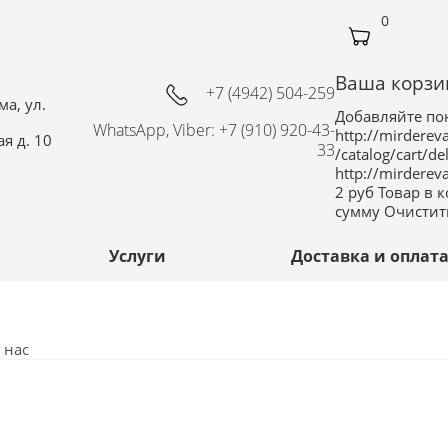
0
Ваша корзи
+7 (4942) 504-259
а, ул.
Добавляйте по
WhatsApp, Viber: +7 (910) 920-43-
http://mirderev
я д. 10
33
/catalog/cart/de
http://mirderev
2
руб
Товар в 
сумму
Очистит
Услуги
Доставка и оплат
 нас