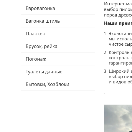
Интернет-ма
Евровагонка
выбор пилом
пород древе
Вагонка штиль
Наши преи
Планкен
Экологичн
мы исполь
чистое сыр
Брусок, рейка
Контроль 
контроль н
Погонаж
гарантиро
Широкий а
Туалеты дачные
выбор пил
и видов о
Бытовки, Хозблоки
.