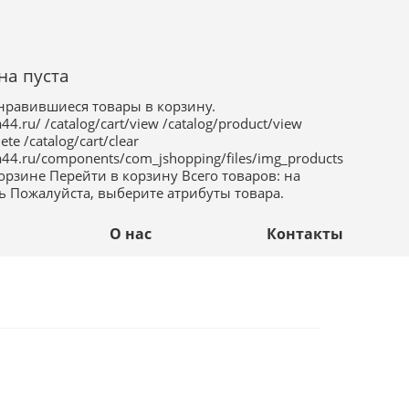
на пуста
нравившиеся товары в корзину.
a44.ru/
/catalog/cart/view
/catalog/product/view
lete
/catalog/cart/clear
a44.ru/components/com_jshopping/files/img_products
корзине
Перейти в корзину
Всего товаров:
на
ь
Пожалуйста, выберите атрибуты товара.
а
О нас
Контакты